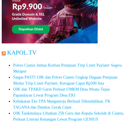
KAPOL.TV
Polres Ciamis Imbau Korban Penipuan Titip Limit Paylater Segera
Melapor
Satgas PASTI OJK dan Polres Ciamis Ungkap Dugaan Penipuan
Modus Titip Limit Paylater, Kerugian Capai Rp500 Juta
OJK dan TPAKD Garut Perkuat UMKM Desa Wisata Tepas
Papandayan Lewat Program Desa EKI
Kebakaran Eks TPA Mangunreja Berhasil Dikendalikan, FK
TAGANA dan Damkar Gerak Cepat
OJK Tasikmalaya Libatkan 250 Guru dan Kepala Sekolah di Ciamis,
Perkuat Literasi Keuangan Lewat Program GENIUS