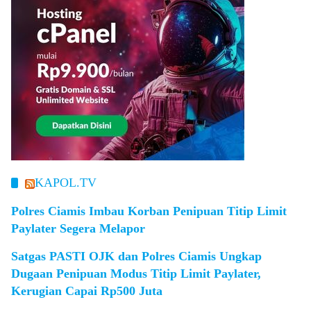
KAPOL.TV
Polres Ciamis Imbau Korban Penipuan Titip Limit
Paylater Segera Melapor
Satgas PASTI OJK dan Polres Ciamis Ungkap
Dugaan Penipuan Modus Titip Limit Paylater,
Kerugian Capai Rp500 Juta