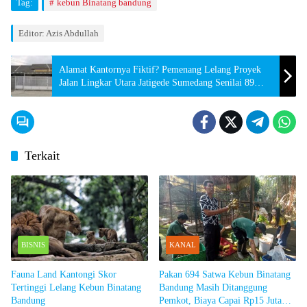
Tag:
kebun Binatang bandung
Editor: Azis Abdullah
Alamat Kantornya Fiktif? Pemenang Lelang Proyek
Jalan Lingkar Utara Jatigede Sumedang Senilai 89
Miiar
Terkait
BISNIS
KANAL
Fauna Land Kantongi Skor
Pakan 694 Satwa Kebun Binatang
Tertinggi Lelang Kebun Binatang
Bandung Masih Ditanggung
Bandung
Pemkot, Biaya Capai Rp15 Juta