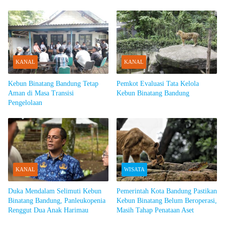
per hari
KANAL
KANAL
Kebun Binatang Bandung Tetap
Pemkot Evaluasi Tata Kelola
Aman di Masa Transisi
Kebun Binatang Bandung
Pengelolaan
KANAL
WISATA
Duka Mendalam Selimuti Kebun
Pemerintah Kota Bandung Pastikan
Binatang Bandung, Panleukopenia
Kebun Binatang Belum Beroperasi,
Renggut Dua Anak Harimau
Masih Tahap Penataan Aset