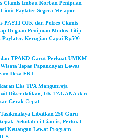
es Ciamis Imbau Korban Penipuan
 Limit Paylater Segera Melapor
as PASTI OJK dan Polres Ciamis
ap Dugaan Penipuan Modus Titip
t Paylater, Kerugian Capai Rp500
dan TPAKD Garut Perkuat UMKM
 Wisata Tepas Papandayan Lewat
ram Desa EKI
karan Eks TPA Mangunreja
asil Dikendalikan, FK TAGANA dan
ar Gerak Cepat
Tasikmalaya Libatkan 250 Guru
Kepala Sekolah di Ciamis, Perkuat
rasi Keuangan Lewat Program
IUS