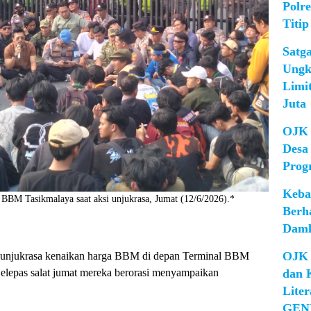
Polr
Titip
Satg
Ungk
Limi
Juta
OJK 
Desa
Prog
Keba
BBM Tasikmalaya saat aksi unjukrasa, Jumat (12/6/2026).*
Berh
Damk
OJK 
 unjukrasa kenaikan harga BBM di depan Terminal BBM
dan 
Selepas salat jumat mereka berorasi menyampaikan
Lite
GEN