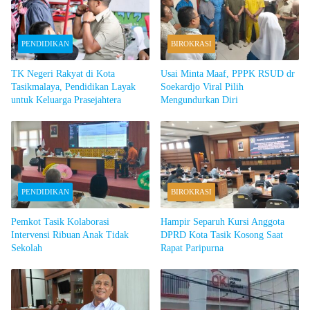
PENDIDIKAN
BIROKRASI
TK Negeri Rakyat di Kota
Usai Minta Maaf, PPPK RSUD dr
Tasikmalaya, Pendidikan Layak
Soekardjo Viral Pilih
untuk Keluarga Prasejahtera
Mengundurkan Diri
PENDIDIKAN
BIROKRASI
Pemkot Tasik Kolaborasi
Hampir Separuh Kursi Anggota
Intervensi Ribuan Anak Tidak
DPRD Kota Tasik Kosong Saat
Sekolah
Rapat Paripurna