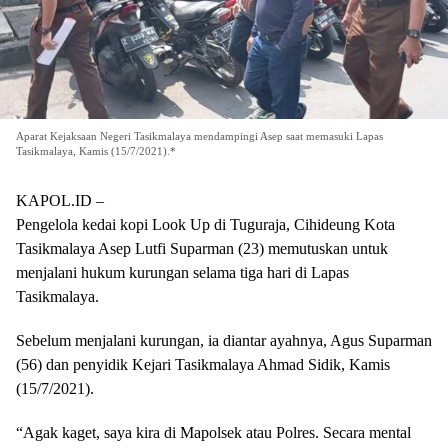
Aparat Kejaksaan Negeri Tasikmalaya mendampingi Asep saat memasuki Lapas
Tasikmalaya, Kamis (15/7/2021).*
KAPOL.ID –
Pengelola kedai kopi Look Up di Tuguraja, Cihideung Kota
Tasikmalaya Asep Lutfi Suparman (23) memutuskan untuk
menjalani hukum kurungan selama tiga hari di Lapas
Tasikmalaya.
Sebelum menjalani kurungan, ia diantar ayahnya, Agus Suparman
(56) dan penyidik Kejari Tasikmalaya Ahmad Sidik, Kamis
(15/7/2021).
“Agak kaget, saya kira di Mapolsek atau Polres. Secara mental