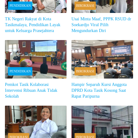
PENDIDIKAN
BIROKRASI
TK Negeri Rakyat di Kota
Usai Minta Maaf, PPPK RSUD dr
Tasikmalaya, Pendidikan Layak
Soekardjo Viral Pilih
untuk Keluarga Prasejahtera
Mengundurkan Diri
PENDIDIKAN
BIROKRASI
Pemkot Tasik Kolaborasi
Hampir Separuh Kursi Anggota
Intervensi Ribuan Anak Tidak
DPRD Kota Tasik Kosong Saat
Sekolah
Rapat Paripurna
BIROKRASI
BIROKRASI