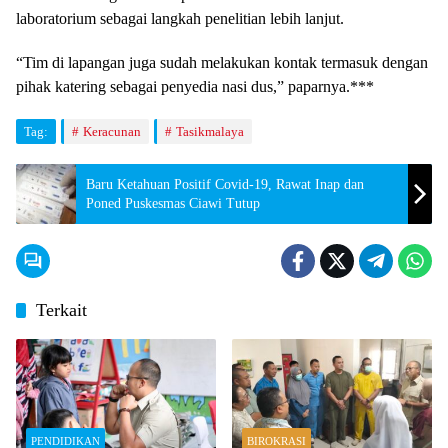
laboratorium sebagai langkah penelitian lebih lanjut.
“Tim di lapangan juga sudah melakukan kontak termasuk dengan
pihak katering sebagai penyedia nasi dus,” paparnya.***
Tag:
Keracunan
Tasikmalaya
Baru Ketahuan Positif Covid-19, Rawat Inap dan
Poned Puskesmas Ciawi Tutup
Terkait
PENDIDIKAN
BIROKRASI