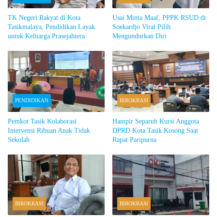
TK Negeri Rakyat di Kota
Usai Minta Maaf, PPPK RSUD dr
Tasikmalaya, Pendidikan Layak
Soekardjo Viral Pilih
untuk Keluarga Prasejahtera
Mengundurkan Diri
PENDIDIKAN
BIROKRASI
Pemkot Tasik Kolaborasi
Hampir Separuh Kursi Anggota
Intervensi Ribuan Anak Tidak
DPRD Kota Tasik Kosong Saat
Sekolah
Rapat Paripurna
BIROKRASI
BIROKRASI