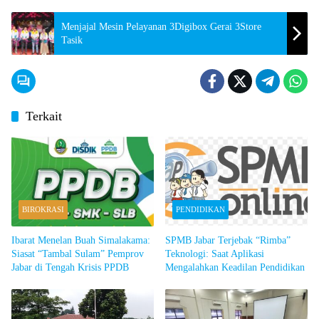
Menjajal Mesin Pelayanan 3Digibox Gerai 3Store
Tasik
Terkait
BIROKRASI
PENDIDIKAN
Ibarat Menelan Buah Simalakama:
SPMB Jabar Terjebak “Rimba”
Siasat “Tambal Sulam” Pemprov
Teknologi: Saat Aplikasi
Jabar di Tengah Krisis PPDB
Mengalahkan Keadilan Pendidikan