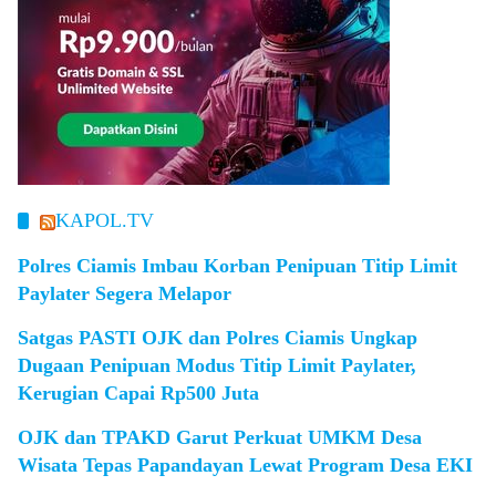
KAPOL.TV
Polres Ciamis Imbau Korban Penipuan Titip Limit
Paylater Segera Melapor
Satgas PASTI OJK dan Polres Ciamis Ungkap
Dugaan Penipuan Modus Titip Limit Paylater,
Kerugian Capai Rp500 Juta
OJK dan TPAKD Garut Perkuat UMKM Desa
Wisata Tepas Papandayan Lewat Program Desa EKI