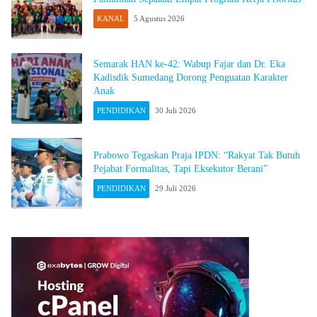
KANAL
5 Agustus 2026
Semarak HAN ke-42: Wabup Fajar dan Dr. Eka
Kadisdik Sumedang Dorong Penguatan Karakter
Anak
PENDIDIKAN
30 Juli 2026
Prabowo Tegaskan Praja IPDN: “Rakyat Tak Butuh
Pejabat Formalitas, Tapi Eksekutor Berani”
PENDIDIKAN
29 Juli 2026