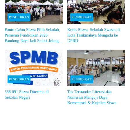
PENDIDIKAN
PENDIDIKAN
Bantu Calon Siswa Pilih Sekolah,
Krisis Siswa, Sekolah Swasta di
Pameran Pendidikan 2026
Kota Tasikmalaya Mengadu ke
Bandung Raya Jadi Solusi Jelang
DPRD
SPMB
PENDIDIKAN
PENDIDIKAN
338.091 Siswa Diterima di
Tes Terstandar Literasi dan
Sekolah Negeri
Numerasi Menguji Daya
Konsentrasi & Kejelian Siswa