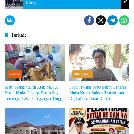
Warga
Terkait
KANAL
BIROKRASI
Maut Mengintai di Atap MBTA
Prof. Hwang SNU Sebut Generasi
Nurul Huda: Pekerja Paruh Baya
Muda Kunci Sukses Transformasi
Tersengat Listrik Tegangan Tinggi
Digital dan Smart City di
Sumedang