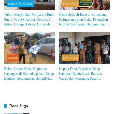
KABAR PEDESAAN
BIROKRASI
Tokoh Masyarakat Mulyasari Buka
Cetak Sejarah Baru di Sumedang,
Suara: Proyek Kantor Desa Rp1
Kelurahan Talun Gelar Pelantikan
Miliar Diduga Tabrak Aturan dan
RT/RW Termeriah Berbasis Pesta
Tak Transparan
Rakyat dan Gelar Budaya
KANAL
BIROKRASI
Bukan Cuma Main, Kejuaraan
Kepala Desa Tegaskan Tetap
Layangan di Sumedang Jadi Ajang
Lakukan Revitalisasi, Ratusan
Edukasi Keselamatan Beraktivitas
Warga dan Pedagang Pasar
Cimalaka Blokade Jalan hingga
Kepung Balai Desa
Baca Juga