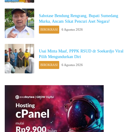
Sabotase Bendung Rengrang, Bupati Sumedang
Murka, Ancam Sikat Pencuri Aset Negara!
BIROKRASI
6 Agustus 2026
Usai Minta Maaf, PPPK RSUD dr Soekardjo Viral
Pilih Mengundurkan Diri
BIROKRASI
6 Agustus 2026