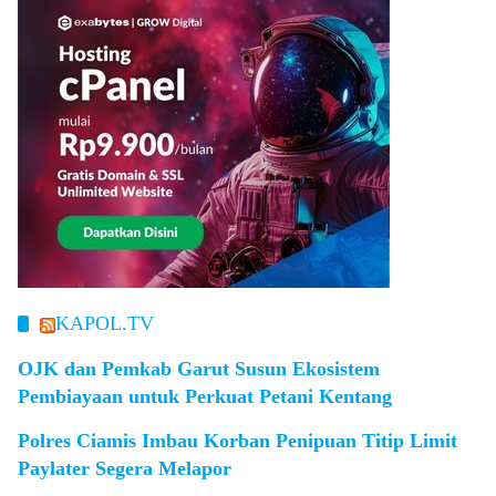
KAPOL.TV
OJK dan Pemkab Garut Susun Ekosistem
Pembiayaan untuk Perkuat Petani Kentang
Polres Ciamis Imbau Korban Penipuan Titip Limit
Paylater Segera Melapor