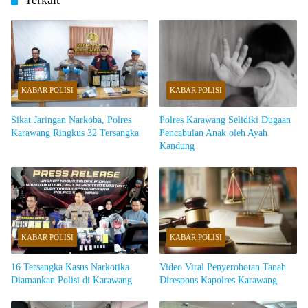
Terkait
KABAR POLISI
KABAR POLISI
Sikat Jaringan Narkoba, Polres
Polres Karawang Selidiki Dugaan
Karawang Ringkus 32 Tersangka
Pencabulan Anak oleh Ayah
Kandung
KABAR POLISI
KABAR POLISI
16 Tersangka Kasus Narkotika
Video Viral Penyerobotan Tanah
Diamankan Polisi di Karawang
Direspons Kapolres Karawang