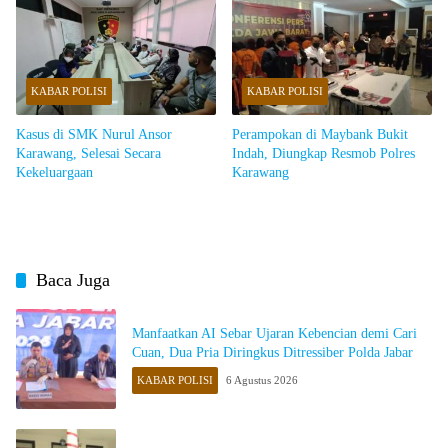
KABAR POLISI
KABAR POLISI
Kasus di SMK Nurul Ansor
Perampokan di Maybank Bukit
Karawang, Selesai Secara
Indah, Diungkap Resmob Polres
Kekeluargaan
Karawang
Baca Juga
Manfaatkan AI Sebar Ujaran Kebencian demi Cari
Cuan, Dua Pria Diringkus Ditressiber Polda Jabar
KABAR POLISI
6 Agustus 2026