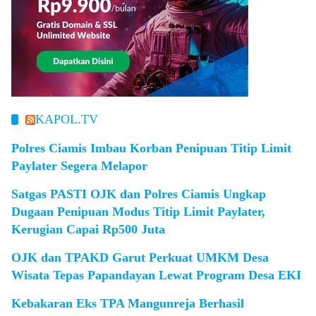
KAPOL.TV
Polres Ciamis Imbau Korban Penipuan Titip Limit
Paylater Segera Melapor
Satgas PASTI OJK dan Polres Ciamis Ungkap
Dugaan Penipuan Modus Titip Limit Paylater,
Kerugian Capai Rp500 Juta
OJK dan TPAKD Garut Perkuat UMKM Desa
Wisata Tepas Papandayan Lewat Program Desa EKI
Kebakaran Eks TPA Mangunreja Berhasil