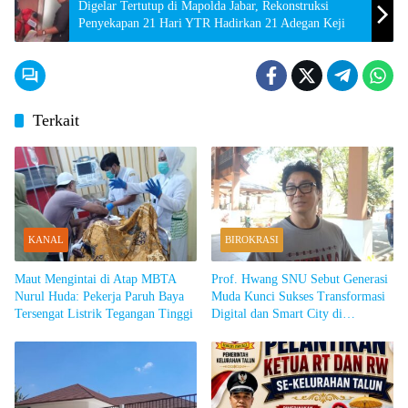
Digelar Tertutup di Mapolda Jabar, Rekonstruksi
Penyekapan 21 Hari YTR Hadirkan 21 Adegan Keji
Terkait
KANAL
BIROKRASI
Maut Mengintai di Atap MBTA
Prof. Hwang SNU Sebut Generasi
Nurul Huda: Pekerja Paruh Baya
Muda Kunci Sukses Transformasi
Tersengat Listrik Tegangan Tinggi
Digital dan Smart City di
Sumedang