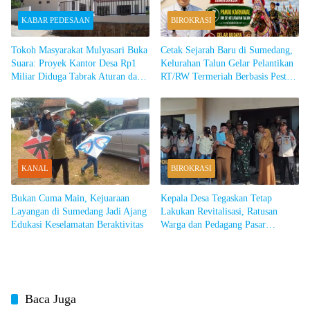
KABAR PEDESAAN
BIROKRASI
Tokoh Masyarakat Mulyasari Buka
Cetak Sejarah Baru di Sumedang,
Suara: Proyek Kantor Desa Rp1
Kelurahan Talun Gelar Pelantikan
Miliar Diduga Tabrak Aturan dan
RT/RW Termeriah Berbasis Pesta
Tak Transparan
Rakyat dan Gelar Budaya
KANAL
BIROKRASI
Bukan Cuma Main, Kejuaraan
Kepala Desa Tegaskan Tetap
Layangan di Sumedang Jadi Ajang
Lakukan Revitalisasi, Ratusan
Edukasi Keselamatan Beraktivitas
Warga dan Pedagang Pasar
Cimalaka Blokade Jalan hingga
Kepung Balai Desa
Baca Juga