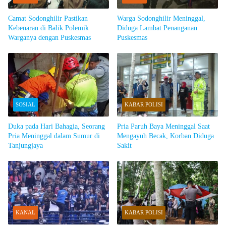
Camat Sodonghilir Pastikan
Warga Sodonghilir Meninggal,
Kebenaran di Balik Polemik
Diduga Lambat Penanganan
Warganya dengan Puskesmas
Puskesmas
SOSIAL
KABAR POLISI
Duka pada Hari Bahagia, Seorang
Pria Paruh Baya Meninggal Saat
Pria Meninggal dalam Sumur di
Mengayuh Becak, Korban Diduga
Tanjungjaya
Sakit
KANAL
KABAR POLISI