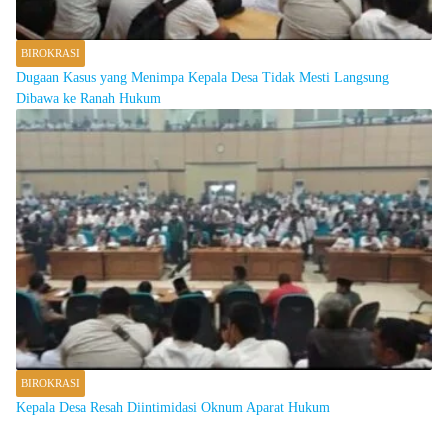
BIROKRASI
Dugaan Kasus yang Menimpa Kepala Desa Tidak Mesti Langsung
Dibawa ke Ranah Hukum
BIROKRASI
Kepala Desa Resah Diintimidasi Oknum Aparat Hukum