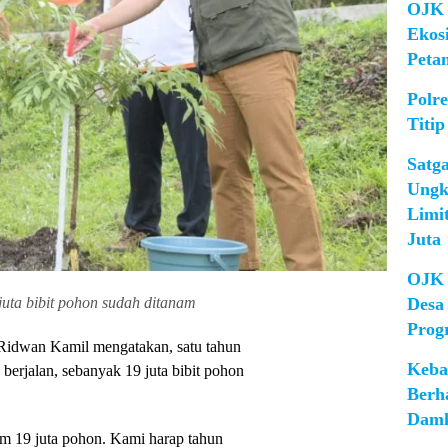
OJK 
Ekos
Peta
Polr
Titip
Satg
Ungk
Limi
Juta
OJK 
Desa
 juta bibit pohon sudah ditanam
Prog
 Ridwan Kamil mengatakan, satu tahun
Keba
erjalan, sebanyak 19 juta bibit pohon
Berh
Damk
am 19 juta pohon. Kami harap tahun