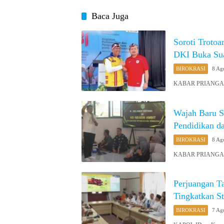
Baca Juga
Soroti Troto
DKI Buka Sua
BIROKRASI
8 Ag
KABAR PRIANGAN O
Wajah Baru 
Pendidikan d
BIROKRASI
8 Ag
KABAR PRIANGAN 
Perjuangan T
Tingkatkan St
BIROKRASI
7 Ag