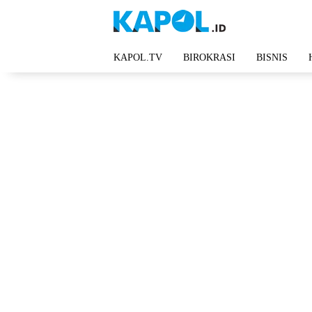
Langsung
ke
konten
KAPOL.TV
BIROKRASI
BISNIS