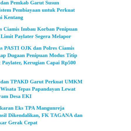
dan Pemkab Garut Susun
istem Pembiayaan untuk Perkuat
ni Kentang
es Ciamis Imbau Korban Penipuan
 Limit Paylater Segera Melapor
as PASTI OJK dan Polres Ciamis
ap Dugaan Penipuan Modus Titip
t Paylater, Kerugian Capai Rp500
dan TPAKD Garut Perkuat UMKM
 Wisata Tepas Papandayan Lewat
ram Desa EKI
karan Eks TPA Mangunreja
asil Dikendalikan, FK TAGANA dan
ar Gerak Cepat