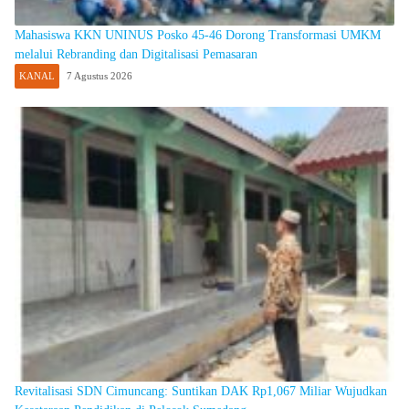
Mahasiswa KKN UNINUS Posko 45-46 Dorong Transformasi UMKM
melalui Rebranding dan Digitalisasi Pemasaran
KANAL
7 Agustus 2026
Revitalisasi SDN Cimuncang: Suntikan DAK Rp1,067 Miliar Wujudkan