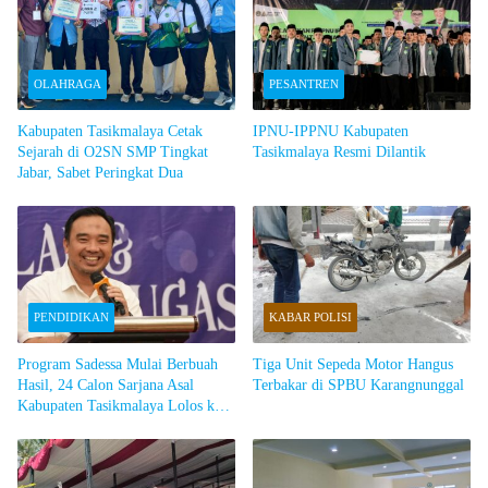
OLAHRAGA
PESANTREN
Kabupaten Tasikmalaya Cetak
IPNU-IPPNU Kabupaten
Sejarah di O2SN SMP Tingkat
Tasikmalaya Resmi Dilantik
Jabar, Sabet Peringkat Dua ​
PENDIDIKAN
KABAR POLISI
Program Sadessa Mulai Berbuah
Tiga Unit Sepeda Motor Hangus
Hasil, 24 Calon Sarjana Asal
Terbakar di SPBU Karangnunggal ​
Kabupaten Tasikmalaya Lolos ke
PTN