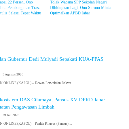
apai 22 Persen, Ono
Tolak Wacana SPP Sekolah Negeri
inta Pembangunan Trase
Dihidupkan Lagi, Ono Surono Minta
tulis Selesai Tepat Waktu
Optimalkan APBD Jabar
dan Gubernur Dedi Mulyadi Sepakati KUA-PPAS
5 Agustus 2026
ONLINE (KAPOL) – Dewan Perwakilan Rakyat…
Ekosistem DAS Cilamaya, Pansus XV DPRD Jabar
uatan Pengawasan Limbah
29 Juli 2026
NLINE (KAPOL) – Panitia Khusus (Pansus)…