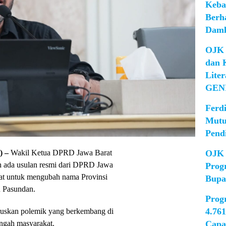
Keba
Berh
Damk
OJK 
dan 
Lite
GEN
Ferd
Mutu
Pend
 –
Wakil Ketua DPRD Jawa Barat
OJK 
 ada usulan resmi dari DPRD Jawa
Prog
at untuk mengubah nama Provinsi
Bupa
u Pasundan.
Prog
4.76
ruskan polemik yang berkembang di
engah masyarakat.
Capa