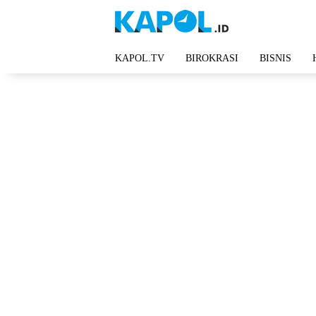
Langsung
ke
konten
KAPOL.TV
BIROKRASI
BISNIS