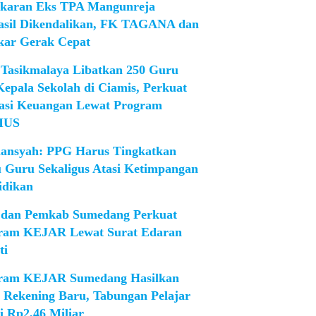
karan Eks TPA Mangunreja
asil Dikendalikan, FK TAGANA dan
ar Gerak Cepat
Tasikmalaya Libatkan 250 Guru
Kepala Sekolah di Ciamis, Perkuat
rasi Keuangan Lewat Program
IUS
iansyah: PPG Harus Tingkatkan
 Guru Sekaligus Atasi Ketimpangan
idikan
dan Pemkab Sumedang Perkuat
ram KEJAR Lewat Surat Edaran
ti
ram KEJAR Sumedang Hasilkan
1 Rekening Baru, Tabungan Pelajar
i Rp2,46 Miliar