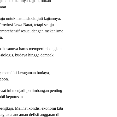
jui dilakukannya kajian, bukan
rat.
uju untuk menindaklanjuti kajiannya.
ovinsi Jawa Barat, tetapi setuju
komprehensif sesuai dengan mekanisme
a.
embahasannya harus mempertimbangkan
 sosiologis, budaya hingga dampak
ng memiliki keragaman budaya,
rebon.
aat ini menjadi pertimbangan penting
il keputusan.
engkaji. Melihat kondisi ekonomi kita
alagi ada ancaman defisit anggaran di