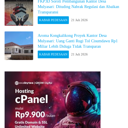
FKP3D Soroti Pembangunan Kantor Desa
Mulyasari: Dituding Nabrak Regulasi dan Abaikan
Transparansi
KABAR PEDESAAN
21 Juli 2026
Aroma Kongkalikong Proyek Kantor Desa
Mulyasari: Uang Ganti Rugi Tol Cisumdawu Rp1
Miliar Lebih Diduga Tidak Transparan
KABAR PEDESAAN
21 Juli 2026