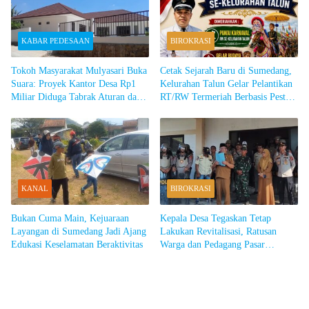
KABAR PEDESAAN
BIROKRASI
Tokoh Masyarakat Mulyasari Buka
Cetak Sejarah Baru di Sumedang,
Suara: Proyek Kantor Desa Rp1
Kelurahan Talun Gelar Pelantikan
Miliar Diduga Tabrak Aturan dan
RT/RW Termeriah Berbasis Pesta
Tak Transparan
Rakyat dan Gelar Budaya
KANAL
BIROKRASI
Bukan Cuma Main, Kejuaraan
Kepala Desa Tegaskan Tetap
Layangan di Sumedang Jadi Ajang
Lakukan Revitalisasi, Ratusan
Edukasi Keselamatan Beraktivitas
Warga dan Pedagang Pasar
Cimalaka Blokade Jalan hingga
Kepung Balai Desa