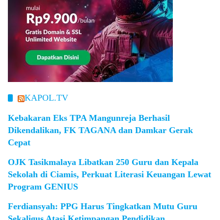
KAPOL.TV
Kebakaran Eks TPA Mangunreja Berhasil
Dikendalikan, FK TAGANA dan Damkar Gerak
Cepat
OJK Tasikmalaya Libatkan 250 Guru dan Kepala
Sekolah di Ciamis, Perkuat Literasi Keuangan Lewat
Program GENIUS
Ferdiansyah: PPG Harus Tingkatkan Mutu Guru
Sekaligus Atasi Ketimpangan Pendidikan