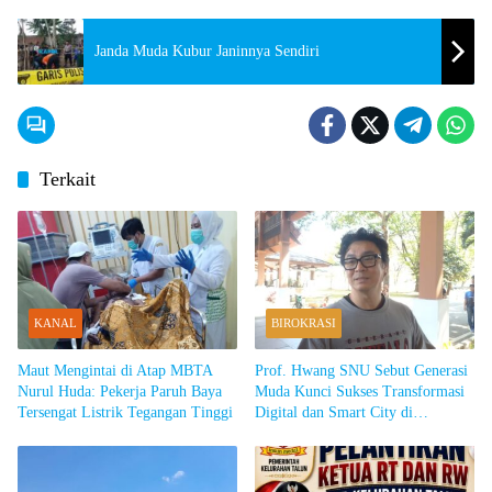
Janda Muda Kubur Janinnya Sendiri
Terkait
KANAL
BIROKRASI
Maut Mengintai di Atap MBTA
Prof. Hwang SNU Sebut Generasi
Nurul Huda: Pekerja Paruh Baya
Muda Kunci Sukses Transformasi
Tersengat Listrik Tegangan Tinggi
Digital dan Smart City di
Sumedang